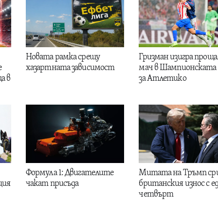
Новата рамка срещу
Гризман изигра проща
е
хазартната зависимост
мач в Шампионската 
а в
за Атлетико
Формула 1: Двигателите
Митата на Тръмп ср
ция
чакат присъда
британския износ с е
четвърт