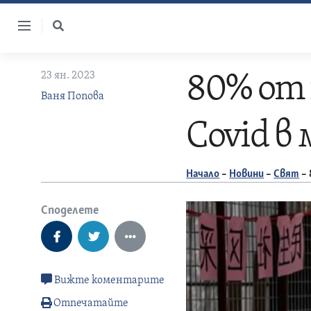
Skip
to
content
23 ян. 2023
80% от 
Ваня Попова
Covid в
Начало
–
Новини
–
Свят
–
Споделете
Вижте коментарите
Отпечатайте