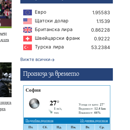
Евро
1.95583
Щатски долар
1.1539
Британска лира
0.86228
лен
Швейцарски франк
0.9222
лига
Турска лира
53.2384
Вижте всички
Прогнозa за времето
инаха
дна