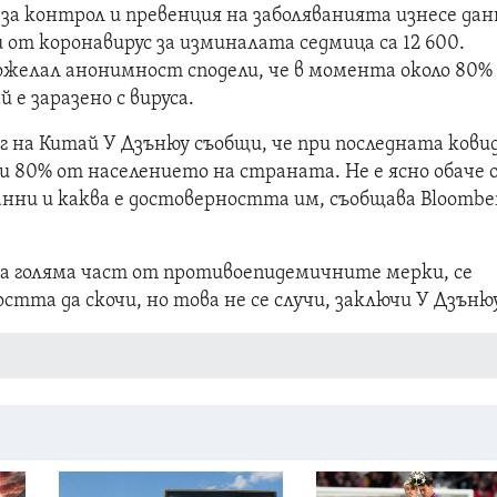
а контрол и превенция на заболяванията изнесе дан
от коронавирус за изминалата седмица са 12 600.
ожелал анонимност сподели, че в момента около 80%
 е заразено с вируса.
г на Китай У Дзънюу съобщи, че при последната кови
ни 80% от населението на страната. Не е ясно обаче 
анни и каква е достоверността им, съобщава Bloombe
а голяма част от противоепидемичните мерки, се
стта да скочи, но това не се случи, заключи У Дзънюу