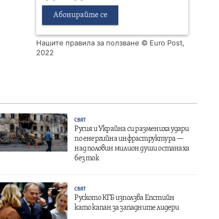
Абонирайте се
Нашите правила за ползване
© Euro Post,
2022
СВЯТ
Русия и Украйна си размениха удари
по енергийна инфраструктура —
над половин милион души останаха
без ток
СВЯТ
Руското КГБ използва Епстийн
като капан за западните лидери