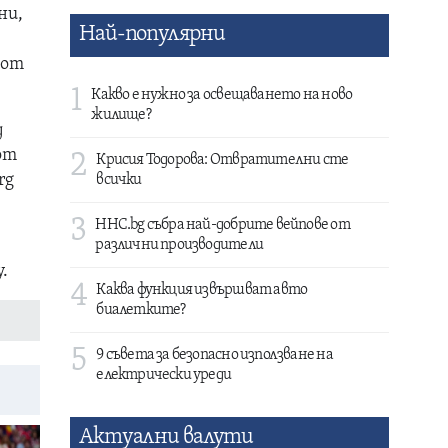
ни,
Най-популярни
 от
1
Какво е нужно за освещаването на ново
жилище?
д
от
2
Крисия Тодорова: Отвратителни сте
rg
всички
3
HHC.bg събра най-добрите вейпове от
различни производители
.
4
Каква функция извършват авто
биалетките?
5
9 съвета за безопасно използване на
електрически уреди
Актуални валути