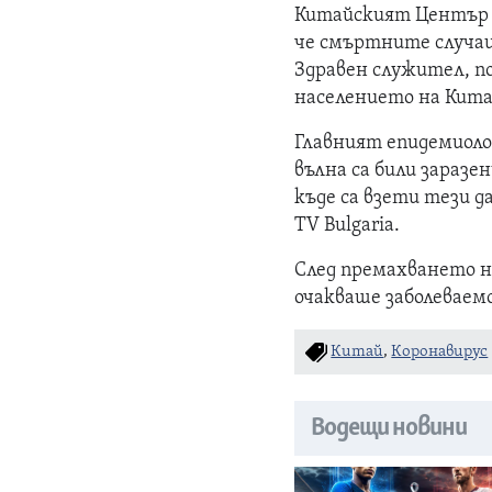
Китайският Център з
че смъртните случаи 
Здравен служител, п
населението на Китай
Главният епидемиоло
вълна са били заразе
къде са взети тези д
TV Bulgaria.
След премахването н
очакваше заболеваемо
Китай
,
Коронавирус
Водещи новини