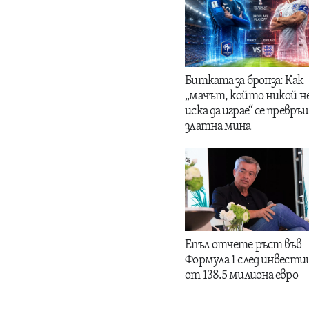
Битката за бронза: Как
„мачът, който никой н
иска да играе“ се превръщ
златна мина
Епъл отчете ръст във
Формула 1 след инвести
от 138.5 милиона евро