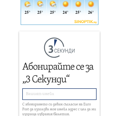
СЕКУНДИ
Абонирайте се за
„3 Секунди“
С абонирането си давам съгласие на Euro
Post да използва моя имейл адрес с цел да ми
изпраща избрания бюлетин.