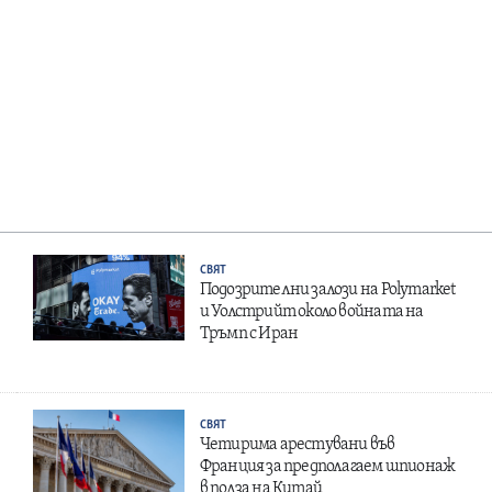
СВЯТ
Подозрителни залози на Polymarket
и Уолстрийт около войната на
Тръмп с Иран
СВЯТ
Четирима арестувани във
Франция за предполагаем шпионаж
в полза на Китай