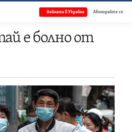
Войната в Украйна
Абонирайте се
ай е болно от