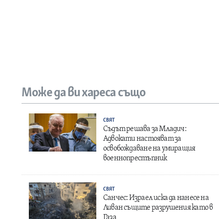
Може да ви хареса също
СВЯТ
Съдът решава за Младич:
Адвокати настояват за
освобождаване на умиращия
военнопрестъпник
СВЯТ
Санчес: Израел иска да нанесе на
Ливан същите разрушения като в
Газа