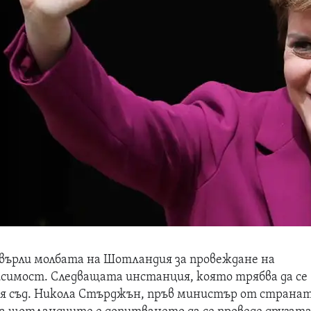
върли молбата на Шотландия за провеждане на
исимост. Следващата инстанция, която трябва да се
ия съд. Никола Стърджън, пръв министър от страна