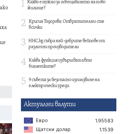
а
1
Какво е нужно за освещаването на ново
 ако
жилище?
2
Крисия Тодорова: Отвратителни сте
иха
всички
3
HHC.bg събра най-добрите вейпове от
 ще
различни производители
4
Каква функция извършват авто
биалетките?
5
9 съвета за безопасно използване на
електрически уреди
Актуални валути
Евро
1.95583
Щатски долар
1.1539