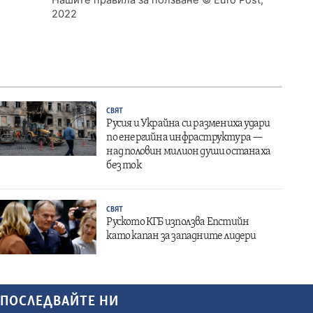
Нашите правила за ползване
© Euro Post,
2022
СВЯТ
Русия и Украйна си размениха удари
по енергийна инфраструктура —
над половин милион души останаха
без ток
СВЯТ
Руското КГБ използва Епстийн
като капан за западните лидери
ПОСЛЕДВАЙТЕ НИ