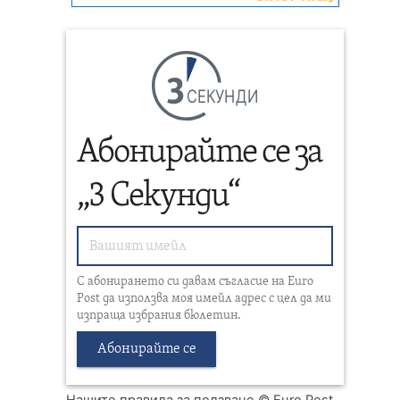
СЕКУНДИ
Абонирайте се за
„3 Секунди“
С абонирането си давам съгласие на Euro
Post да използва моя имейл адрес с цел да ми
изпраща избрания бюлетин.
Абонирайте се