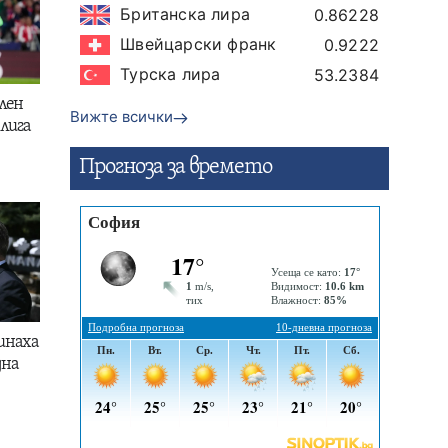
Британска лира
0.86228
Швейцарски франк
0.9222
Турска лира
53.2384
лен
Вижте всички
лига
Прогнозa за времето
инаха
дна