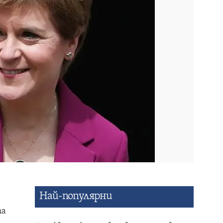
Най-популярни
та