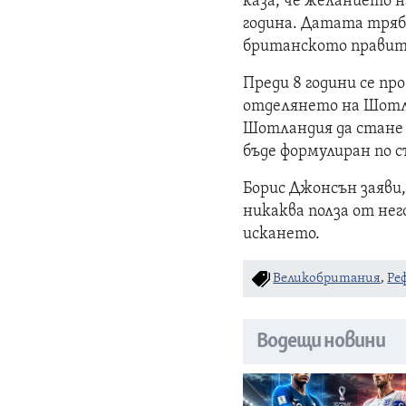
каза, че желанието 
година. Датата трябв
британското правите
Преди 8 години се пр
отделянето на Шотла
Шотландия да стане 
бъде формулиран по 
Борис Джонсън заяви,
никаква полза от не
искането.
Великобритания
,
Ре
Водещи новини