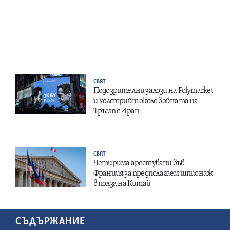
СВЯТ
Подозрителни залози на Polymarket
и Уолстрийт около войната на
Тръмп с Иран
СВЯТ
Четирима арестувани във
Франция за предполагаем шпионаж
в полза на Китай
СЪДЪРЖАНИЕ