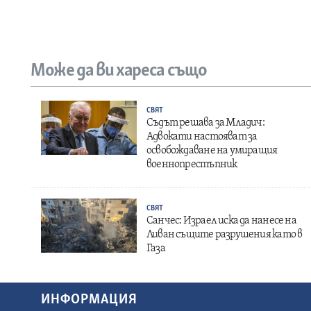
Може да ви хареса също
СВЯТ
Съдът решава за Младич:
Адвокати настояват за
освобождаване на умиращия
военнопрестъпник
СВЯТ
Санчес: Израел иска да нанесе на
Ливан същите разрушения като в
Газа
ИНФОРМАЦИЯ