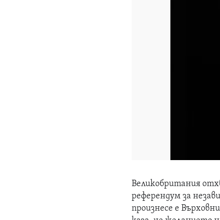
Великобритания отх
референдум за незав
произнесе е Върховн