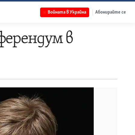
Войната в Украйна
Абонирайте се
ферендум в