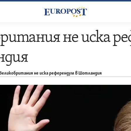
ритания не иска ре
ндия
Великобритания не иска референдум в Шотландия