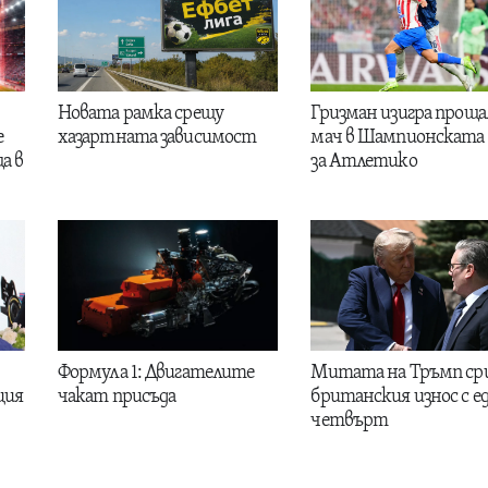
Новата рамка срещу
Гризман изигра проща
е
хазартната зависимост
мач в Шампионската 
а в
за Атлетико
Формула 1: Двигателите
Митата на Тръмп ср
ция
чакат присъда
британския износ с е
четвърт