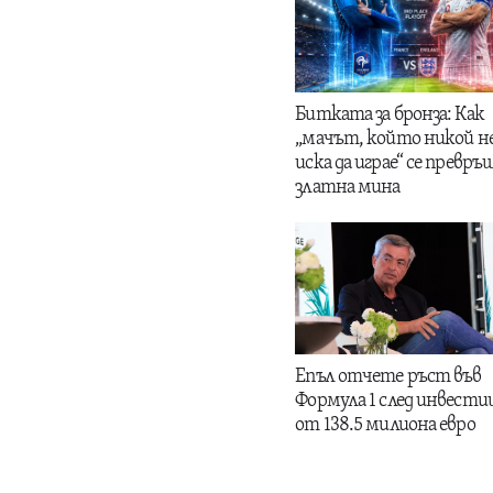
Битката за бронза: Как
„мачът, който никой н
иска да играе“ се превръщ
златна мина
Епъл отчете ръст във
Формула 1 след инвести
от 138.5 милиона евро