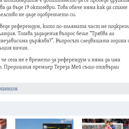
на шотландците е допитването да се проведе другат
а да бъде 19 октомври. Това обаче няма как да стане
лство не даде одобрението си.
оведе референдум, като по-голямата част не подкреп
ндия. Тогава зададения въпрос беше “Трябва ли
независима държава?”. Въпросът следващата година
същия начин.
 че сега не е времето за референдум и няма да има
го. Предишния премиер Тереза Мей също отхвърли
ферендум