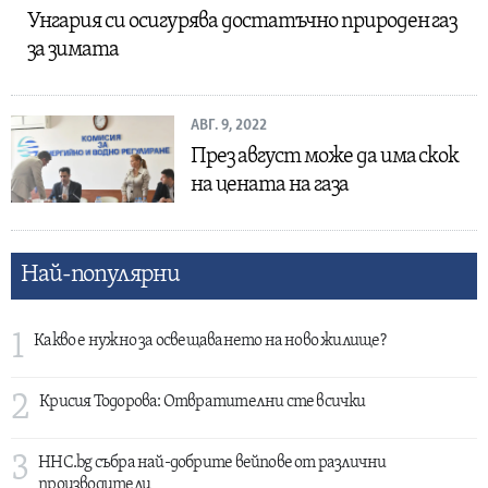
Унгария си осигурява достатъчно природен газ
за зимата
АВГ. 9, 2022
През август може да има скок
на цената на газа
Най-популярни
1
Какво е нужно за освещаването на ново жилище?
2
Крисия Тодорова: Отвратителни сте всички
3
HHC.bg събра най-добрите вейпове от различни
производители