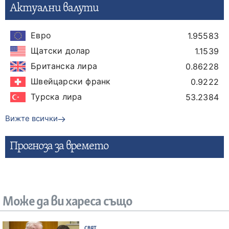
Актуални валути
Евро
1.95583
Щатски долар
1.1539
Британска лира
0.86228
Швейцарски франк
0.9222
Турска лира
53.2384
Вижте всички
Прогнозa за времето
Може да ви хареса също
СВЯТ