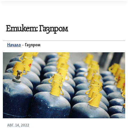
Skip
to
content
Етикет:
Газпром
Начало
–
Газпром
АВГ. 14, 2022