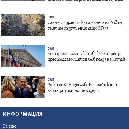
СВЯТ
Санчес: Израел иска да нанесе на Ливан
същите разрушения като в Газа
СВЯТ
Четирима арестувани във Франция за
предполагаем шпионаж в полза на Китай
СВЯТ
Руското КГБ използва Епстийн като
капан за западните лидери
ИНФОРМАЦИЯ
За нас