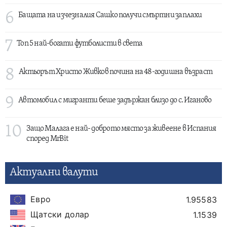
6
Бащата на изчезналия Сашко получи смъртни заплахи
7
Топ 5 най-богати футболисти в света
8
Актьорът Христо Живков почина на 48-годишна възраст
9
Автомобил с мигранти беше задържан близо до с. Иганово
10
Защо Малага е най- доброто място за живеене в Испания
според MrBit
Актуални валути
Евро
1.95583
Щатски долар
1.1539