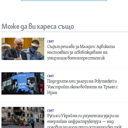
Може да ви хареса също
СВЯТ
Съдът решава за Младич: Адвокати
настояват за освобождаване на
умиращия военнопрестъпник
СВЯТ
Подозрителни залози на Polymarket и
Уолстрийт около войната на Тръмп с
Иран
СВЯТ
Русия и Украйна си размениха удари по
енергийна инфраструктура — над
половин милион души останаха без ток