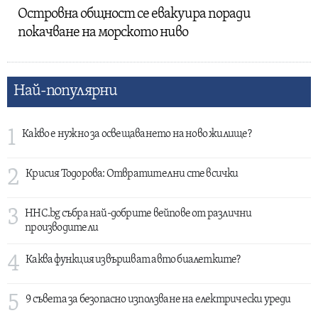
Островна общност се евакуира поради
покачване на морското ниво
Най-популярни
1
Какво е нужно за освещаването на ново жилище?
2
Крисия Тодорова: Отвратителни сте всички
3
HHC.bg събра най-добрите вейпове от различни
производители
4
Каква функция извършват авто биалетките?
5
9 съвета за безопасно използване на електрически уреди