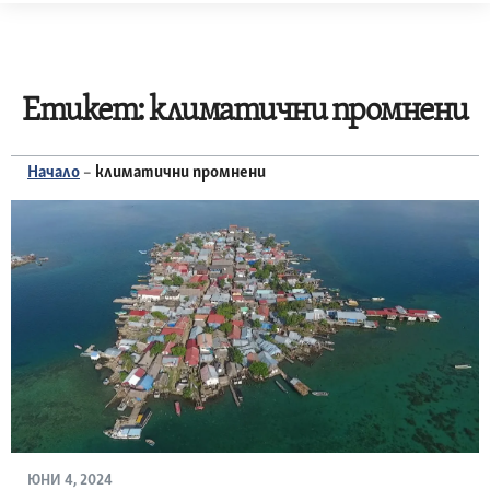
Skip
to
content
Етикет:
климатични промнени
Начало
–
климатични промнени
ЮНИ 4, 2024