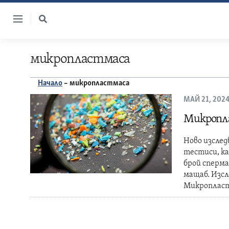
Skip
to
content
микропластмаса
Начало
–
микропластмаса
МАЙ 21, 202
Микропла
Ново изслед
тестиси, ка
брой сперма
мащаб. Изсл
Микропласт