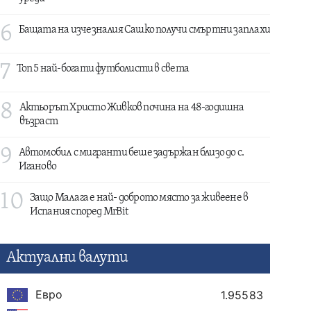
6
Бащата на изчезналия Сашко получи смъртни заплахи
7
Топ 5 най-богати футболисти в света
8
Актьорът Христо Живков почина на 48-годишна
възраст
9
Автомобил с мигранти беше задържан близо до с.
Иганово
10
Защо Малага е най- доброто място за живеене в
Испания според MrBit
Актуални валути
Евро
1.95583