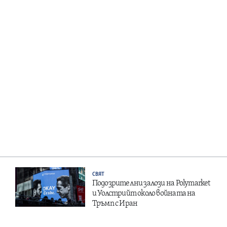
СВЯТ
Подозрителни залози на Polymarket
и Уолстрийт около войната на
Тръмп с Иран