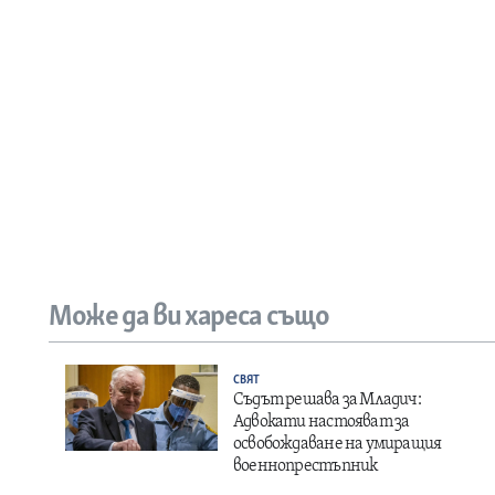
Може да ви хареса също
СВЯТ
Съдът решава за Младич:
Адвокати настояват за
освобождаване на умиращия
военнопрестъпник