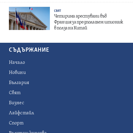
СВЯТ
Четирима арестувани във
Франция за предполагаем шпионаж
в полза на Китай
СЪДЪРЖАНИЕ
Начало
Новини
България
Свят
Бизнес
Лайфстайл
Спорт