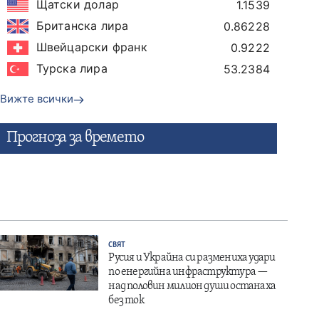
Щатски долар
1.1539
Британска лира
0.86228
Швейцарски франк
0.9222
Турска лира
53.2384
Вижте всички
Прогнозa за времето
СВЯТ
Русия и Украйна си размениха удари
по енергийна инфраструктура —
над половин милион души останаха
без ток