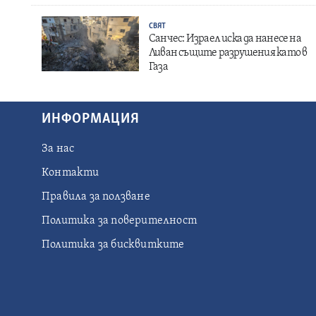
СВЯТ
Санчес: Израел иска да нанесе на
Ливан същите разрушения като в
Газа
ИНФОРМАЦИЯ
За нас
Контакти
Правила за ползване
Политика за поверителност
Политика за бисквитките