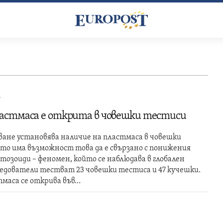
4
стмаса е открита в човешки тестиси
ване установява наличие на пластмаса в човешки
то има възможност това да е свързано с понижения
тозоиди – феномен, който се наблюдава в глобален
едователи тестват 23 човешки тестиса и 47 кучешки.
маса се открива във…