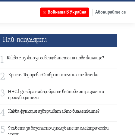
Войната в Украйна
Абонирайте се
Най-популярни
1
Какво е нужно за освещаването на ново жилище?
2
Крисия Тодорова: Отвратителни сте всички
3
HHC.bg събра най-добрите вейпове от различни
производители
4
Каква функция извършват авто биалетките?
5
9 съвета за безопасно използване на електрически
уреди