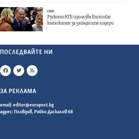
СВЯТ
Руското КГБ използва Епстийн
като капан за западните лидери
ПОСЛЕДВАЙТЕ НИ
ЗА РЕКЛАМА
email:
editor@europost.bg
адрес: Пловдив, Райко Даскалов 68