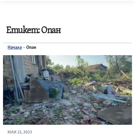
Skip
to
content
Етикет:
Опан
Начало
–
Опан
ЮЛИ 21, 2023