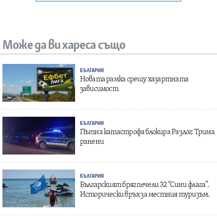
Може да ви хареса също
БЪЛГАРИЯ
Новата рамка срещу хазартната
зависимост
БЪЛГАРИЯ
Пътна катастрофа блокира Разлог: Трима
ранени
БЪЛГАРИЯ
Българският бряг печели 32 “Сини флага”.
Исторически връх за местния туризъм.