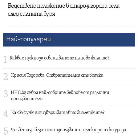
Бедствено положение в старозагорски села
след силната буря
Най-популярни
1
Какво е нужно за освещаването на ново жилище?
2
Крисия Тодорова: Отвратителни сте всички
3
HHC.bg събра най-добрите вейпове от различни
производители
4
Каква функция извършват авто биалетките?
5
9 съвета за безопасно използване на електрически уреди