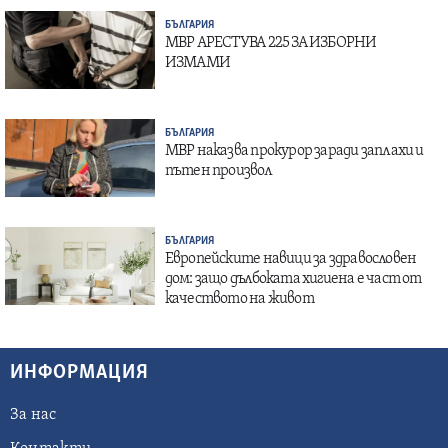
БЪЛГАРИЯ
МВР АРЕСТУВА 225 ЗА ИЗБОРНИ
ИЗМАМИ
БЪЛГАРИЯ
МВР наказва прокурор заради заплахи и
пътен произвол
БЪЛГАРИЯ
Европейските навици за здравословен
дом: защо дълбоката хигиена е част от
качеството на живот
ИНФОРМАЦИЯ
За нас