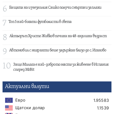
6
Бащата на изчезналия Сашко получи смъртни заплахи
7
Топ 5 най-богати футболисти в света
8
Актьорът Христо Живков почина на 48-годишна възраст
9
Автомобил с мигранти беше задържан близо до с. Иганово
10
Защо Малага е най- доброто място за живеене в Испания
според MrBit
Актуални валути
Евро
1.95583
Щатски долар
1.1539