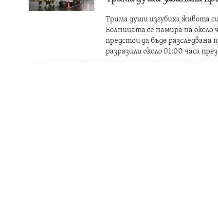
Трима души изгубиха живота си
Болницата се намира на около
предстои да бъде разследвана 
разразили около 01:00 часа пр