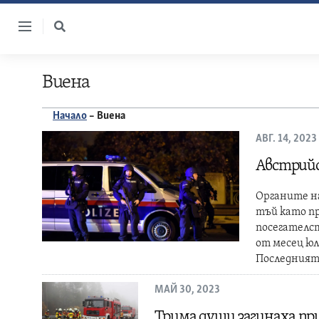
Skip
to
content
Виена
Начало
–
Виена
АВГ. 14, 2023
Австрийс
Органите на
тъй като пр
посегателст
от месец юл
Последният
МАЙ 30, 2023
Трима души загинаха при