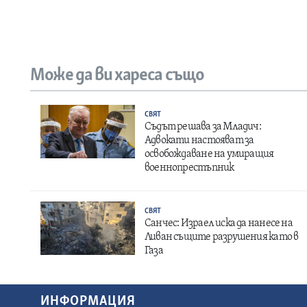
Може да ви хареса също
СВЯТ
Съдът решава за Младич:
Адвокати настояват за
освобождаване на умиращия
военнопрестъпник
СВЯТ
Санчес: Израел иска да нанесе на
Ливан същите разрушения като в
Газа
ИНФОРМАЦИЯ