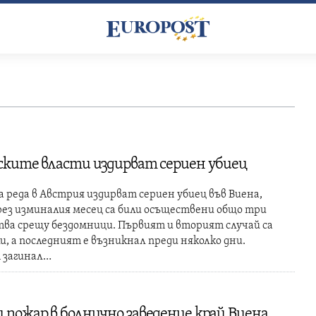
ките власти издирват сериен убиец
 реда в Австрия издирват сериен убиец във Виена,
ез изминалия месец са били осъществени общо три
ва срещу бездомници. Първият и вторият случай са
и, а последният е възникнал преди няколко дни.
 загинал…
 пожар в болнично заведение край Виена