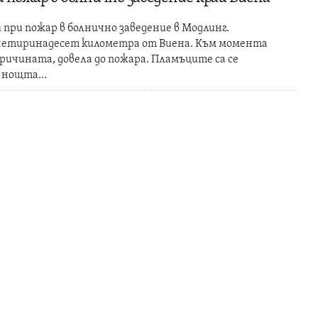
 при пожар в болнично заведение в Модлинг.
 четиринадесет километра от Виена. Към момента
причината, довела до пожара. Пламъците са се
ез нощта…