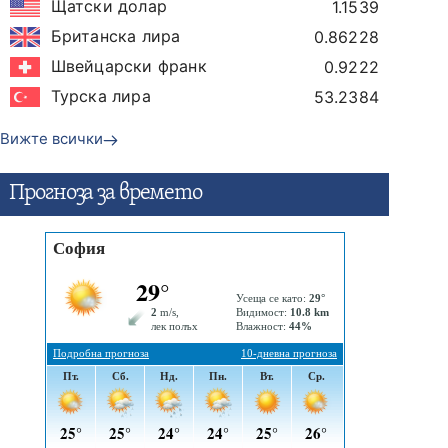
Щатски долар
1.1539
Британска лира
0.86228
Швейцарски франк
0.9222
Турска лира
53.2384
Вижте всички
Прогнозa за времето