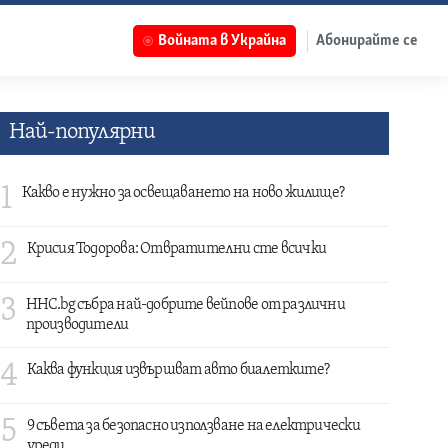
Войната в Украйна
Абонирайте се
Най-популярни
1
Какво е нужно за освещаването на ново жилище?
2
Крисия Тодорова: Отвратителни сте всички
3
HHC.bg събра най-добрите вейпове от различни
производители
4
Каква функция извършват авто биалетките?
5
9 съвета за безопасно използване на електрически
уреди