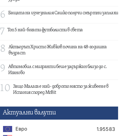
6
Бащата на изчезналия Сашко получи смъртни заплахи
7
Топ 5 най-богати футболисти в света
8
Актьорът Христо Живков почина на 48-годишна
възраст
9
Автомобил с мигранти беше задържан близо до с.
Иганово
10
Защо Малага е най- доброто място за живеене в
Испания според MrBit
Актуални валути
Евро
1.95583