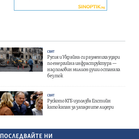
СВЯТ
Русия и Украйна си размениха удари
по енергийна инфраструктура —
над половин милион души останаха
без ток
СВЯТ
Руското КГБ използва Епстийн
като капан за западните лидери
ПОСЛЕДВАЙТЕ НИ