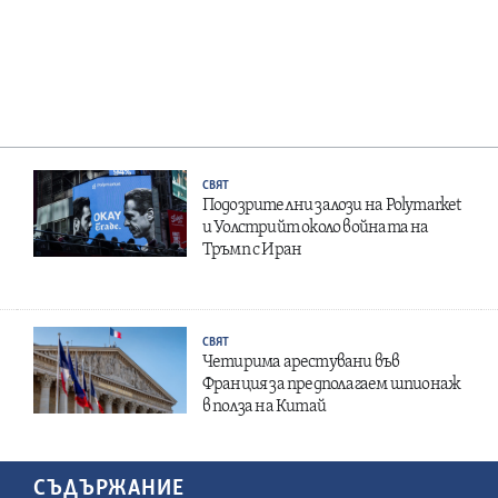
СВЯТ
Подозрителни залози на Polymarket
и Уолстрийт около войната на
Тръмп с Иран
СВЯТ
Четирима арестувани във
Франция за предполагаем шпионаж
в полза на Китай
СЪДЪРЖАНИЕ