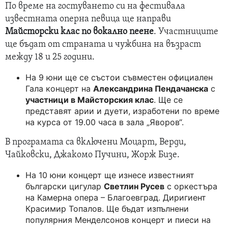
По време на гостуването си на фестивала
известната оперна певица ще направи
Майсторски клас по вокално пеене
. Участниците
ще бъдат от страната и чужбина на възраст
между 18 и 25 години.
На 9 юни ще се състои съвместен официален
Гала концерт на
Александрина Пендачанска
с
участници в Майсторския клас
. Ще се
представят арии и дуети, изработени по време
на курса от 19.00 часа в зала „Яворов“.
В програмата са включени Моцарт, Верди,
Чайковски, Джакомо Пучини, Жорж Бизе.
На 10 юни концерт ще изнесе известният
български цигулар
Светлин Русев
с оркестъра
на Камерна опера – Благоевград. Диригиент
Красимир Топалов. Ще бъдат изпълнени
популярния Менделсонов концерт и пиеси на