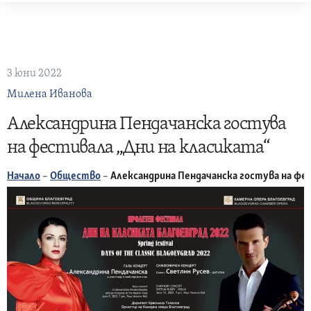
Skip
to
content
3 юни 2022
Милена Иванова
Александрина Пендачанска гостува
на фестивала „Дни на класиката“
Начало
–
Общество
–
Александрина Пендачанска гостува на фе