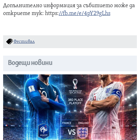
Допълнително информация за събитието може да
откриете тук: https:
//fb.me/e/4pY29gLhs
Фестивал
Водещи новини