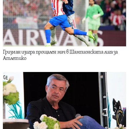
Гризман изигра прощален мач в Шампионската лига за
Атлетико