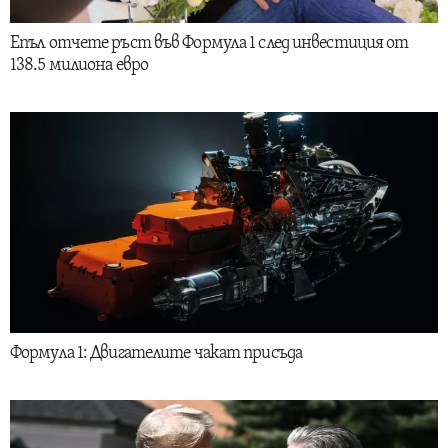
Епъл отчете ръст във Формула 1 след инвестиция от
138.5 милиона евро
Формула 1: Двигателите чакат присъда