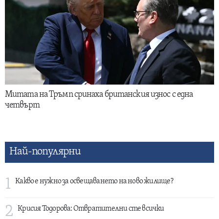
Митата на Тръмп сринаха британския износ с една
четвърт
Най-популярни
1
Какво е нужно за освещаването на ново жилище?
2
Крисия Тодорова: Отвратителни сте всички