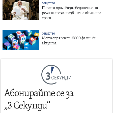
ОБЩЕСТВО
Папата призова за обединение на
религиите за опазване на околната
среда
ОБЩЕСТВО
Мета спря почти 5000 фалшиви
акаунта
СЕКУНДИ
Абонирайте се за
„3 Секунди“