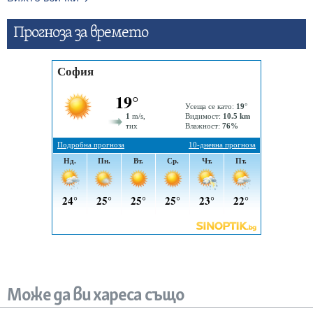
Прогнозa за времето
Може да ви хареса също