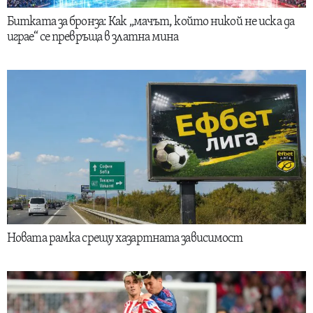
Битката за бронза: Как „мачът, който никой не иска да
играе“ се превръща в златна мина
Новата рамка срещу хазартната зависимост