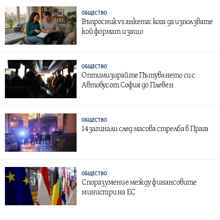
ОБЩЕСТВО
Въпросник vs анкета: кога да използвате
кой формат и защо
ОБЩЕСТВО
Оптимизирайте Пътуването си с
Автобус от София до Плевен
ОБЩЕСТВО
14 загинали след масова стрелба в Прага
ОБЩЕСТВО
Споразумение между финансовите
министри на ЕС