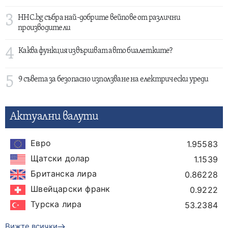
3
HHC.bg събра най-добрите вейпове от различни
производители
4
Каква функция извършват авто биалетките?
5
9 съвета за безопасно използване на електрически уреди
Актуални валути
Евро
1.95583
Щатски долар
1.1539
Британска лира
0.86228
Швейцарски франк
0.9222
Турска лира
53.2384
Вижте всички