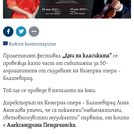
Вижте коментарите
Пролетният фестивал
„Дни на класиката“
се
провежда като част от събитията за 50-
годишнината от създаване на Камерна опера –
Благоевград.
Той ще се проведе в началото на юни.
Директорът на Камерна опера – Благоевград Лина
Ангелова уточи, че са поканени“емблематични,
световноизвстни музиканти“ първата, от които
е
Александрина Пендачанска
.