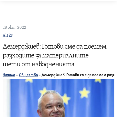
Skip
to
content
28 окт. 2022
Aleks
Демерджиев: Готови сме да поемем
разходите за материалните
щети от наводненията
Начало
–
Общество
–
Демерджиев: Готови сме да поемем разх