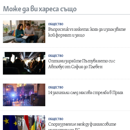
Може да ви хареса също
ОБЩЕСТВО
Въпросник vs анкета: кога да използвате
кой формат и защо
ОБЩЕСТВО
Оптимизирайте Пътуването си с
Автобус от София до Плевен
ОБЩЕСТВО
14 загинали след масова стрелба в Прага
ОБЩЕСТВО
Споразумение между финансовите