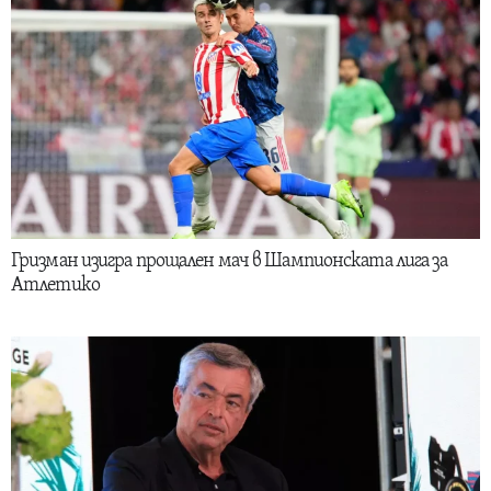
Гризман изигра прощален мач в Шампионската лига за
Атлетико