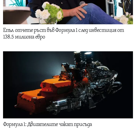
Епъл отчете ръст във Формула 1 след инвестиция от
138.5 милиона евро
Формула 1: Двигателите чакат присъда