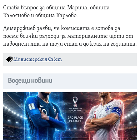
Става въпрос за община Марица, община
Калояново и община Карлово.
Демерджиев заяви, че комисията е готова да
поеме всички разходи за материалните щети от
наводненията на този етап и до края на годината.
Министерския Съвет
Водещи новини