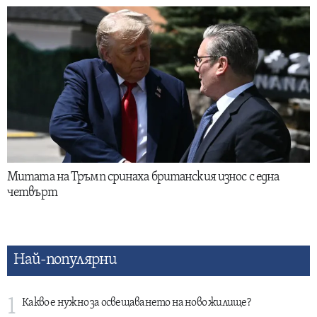
Митата на Тръмп сринаха британския износ с една
четвърт
Най-популярни
1
Какво е нужно за освещаването на ново жилище?