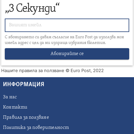
„3 Секунди“
С абонирането си давам съгласие на Euro Post да използва моя
имейл адрес с цел да ми изпраща избрания бюлетин.
Абонирайте се
Нашите правила за ползване
© Euro Post, 2022
ИНФОРМАЦИЯ
За нас
Контакти
Правила за ползване
Политика за поверителност