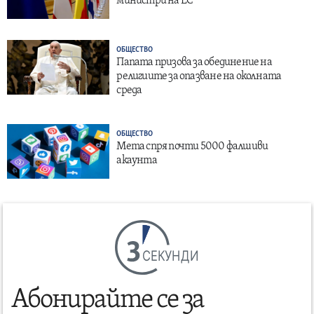
министри на ЕС
ОБЩЕСТВО
Папата призова за обединение на
религиите за опазване на околната
среда
ОБЩЕСТВО
Мета спря почти 5000 фалшиви
акаунта
СЕКУНДИ
Абонирайте се за