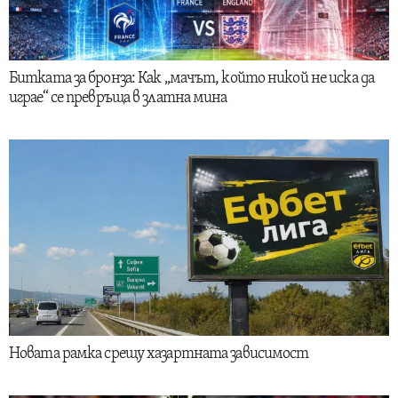
Битката за бронза: Как „мачът, който никой не иска да
играе“ се превръща в златна мина
Новата рамка срещу хазартната зависимост