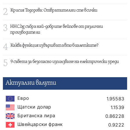
2
Крисия Тодорова: Отвратителни сте всички
3
HHC.bg събра най-добрите вейпове от различни
производители
4
Каква функция извършват авто биалетките?
5
9 съвета за безопасно използване на електрически уреди
Актуални валути
Евро
1.95583
Щатски долар
1.1539
Британска лира
0.86228
Швейцарски франк
0.9222