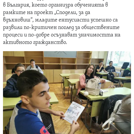
в България, което организра обученията в
рамките на проект „Сподели, за да
вдъхновиш“, младите ентусиасти успешно са
развили по-критичен поглед за обществените
процеси и по-добре осъзнават значимостта на
активното гражданство.