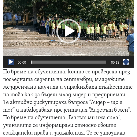
00:00
00:19
По време на обученията, които се проведоха през
последната седмица на септември, младежите
мездренчани научиха и упражняваха тънкостите
на това как да бъдеш млад лидер и предприемач.
Те активно дискутираха въпроса “Лидер – що е
то?” и наблюдаваха презентация “Лидерът в мен”.
По време на обучението „Гласът ми има сила“,
учениците се информирали относно своите
граждански права и задължения. Те се запознали