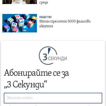
среда
ОБЩЕСТВО
Мета спря почти 5000 фалшиви
акаунта
СЕКУНДИ
Абонирайте се за
„3 Секунди“