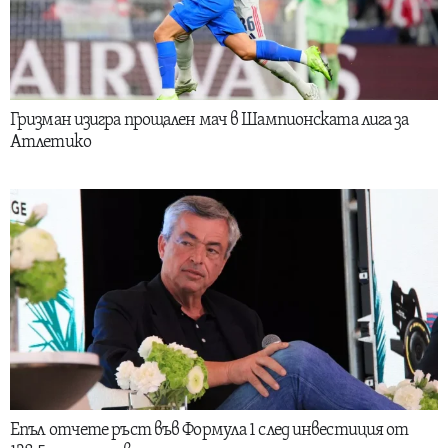
Гризман изигра прощален мач в Шампионската лига за
Атлетико
Епъл отчете ръст във Формула 1 след инвестиция от