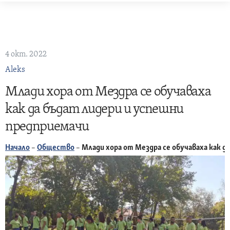
Skip
to
content
4 окт. 2022
Aleks
Млади хора от Мездра се обучаваха
как да бъдат лидери и успешни
предприемачи
Начало
–
Общество
–
Млади хора от Мездра се обучаваха как д