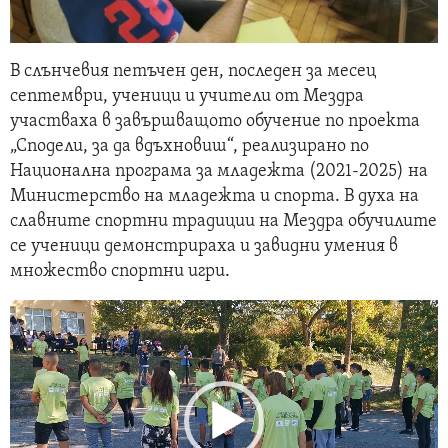
В слънчевия петъчен ден, последен за месец
септември, ученици и учители от Мездра
участваха в завършващото обучение по проекта
„Сподели, за да вдъхновиш“, реализирано по
Национална програма за младежта (2021-2025) на
Министерство на младежта и спорта. В духа на
славните спортни традиции на Мездра обучилите
се ученици демонстрираха и завидни умения в
множество спортни игри.
Видео