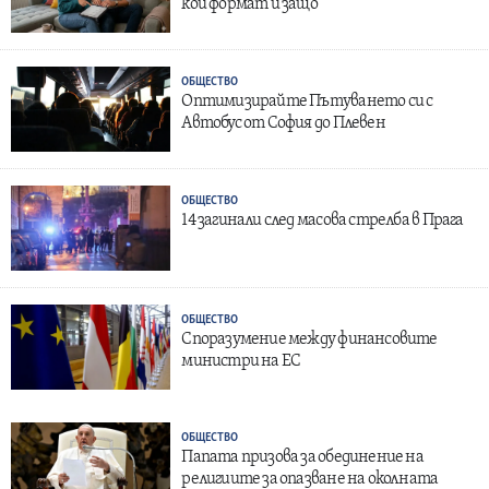
кой формат и защо
ОБЩЕСТВО
Оптимизирайте Пътуването си с
Автобус от София до Плевен
ОБЩЕСТВО
14 загинали след масова стрелба в Прага
ОБЩЕСТВО
Споразумение между финансовите
министри на ЕС
ОБЩЕСТВО
Папата призова за обединение на
религиите за опазване на околната