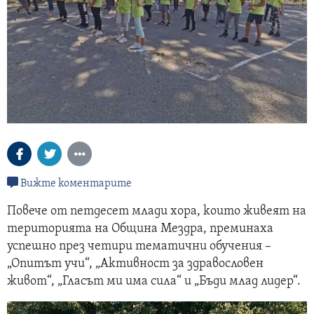
Вижте коментарите
Повече от петдесет млади хора, които живеят на
територията на Община Мездра, преминаха
успешно през четири тематични обучения –
„Опитът учи“, „Активност за здравословен
живот“, „Гласът ми има сила“ и „Бъди млад лидер“.
Видео