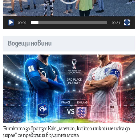
00:00
00:31
Водещи новини
Битката за бронза: Как „мачът, който никой не иска да
играе“ се превръща в златна мина