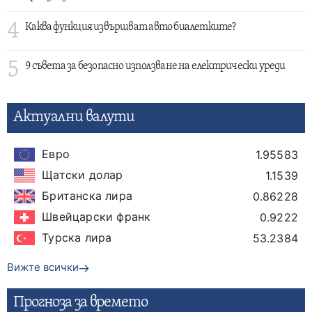
4
Каква функция извършват авто биалетките?
5
9 съвета за безопасно използване на електрически уреди
Актуални валути
Евро
1.95583
Щатски долар
1.1539
Британска лира
0.86228
Швейцарски франк
0.9222
Турска лира
53.2384
Вижте всички
Прогнозa за времето