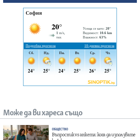
Може да ви хареса също
ОБЩЕСТВО
Въпросник vs анкета: кога да използвате