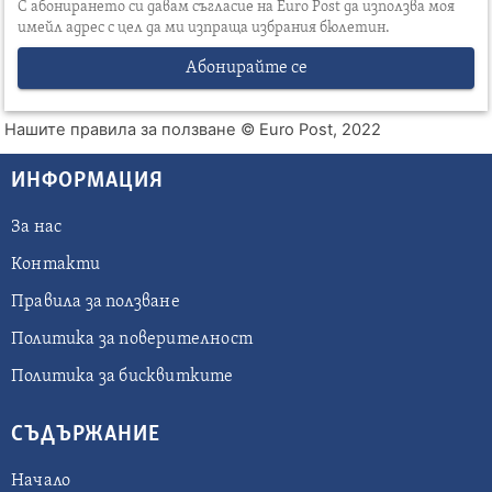
С абонирането си давам съгласие на Euro Post да използва моя
имейл адрес с цел да ми изпраща избрания бюлетин.
Абонирайте се
Нашите правила за ползване
© Euro Post, 2022
ИНФОРМАЦИЯ
За нас
Контакти
Правила за ползване
Политика за поверителност
Политика за бисквитките
СЪДЪРЖАНИЕ
Начало