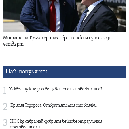
Митата на Тръмп сринаха британския износ с една
четвърт
Най-популярни
1
Какво е нужно за освещаването на ново жилище?
2
Крисия Тодорова: Отвратителни сте всички
3
HHC.bg събра най-добрите вейпове от различни
производители