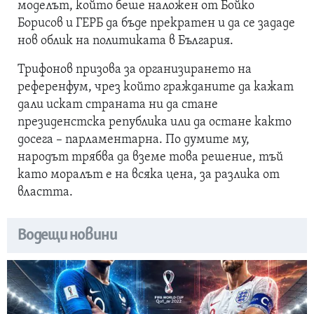
моделът, който беше наложен от Бойко
Борисов и ГЕРБ да бъде прекратен и да се зададе
нов облик на политиката в България.
Трифонов призова за организирането на
референфум, чрез който гражданите да кажат
дали искат страната ни да стане
президенстска република или да остане както
досега – парламентарна. По думите му,
народът трябва да вземе това решение, тъй
като моралът е на всяка цена, за разлика от
властта.
Водещи новини