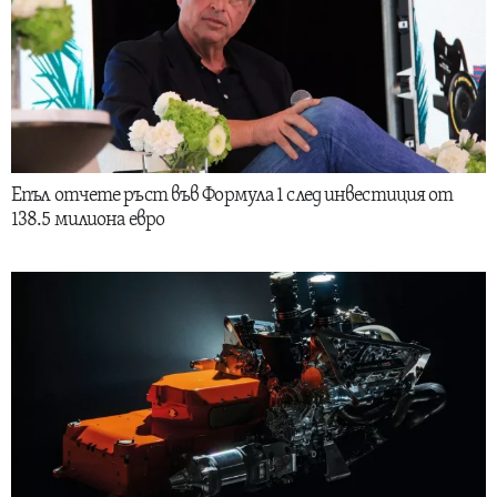
Епъл отчете ръст във Формула 1 след инвестиция от
138.5 милиона евро