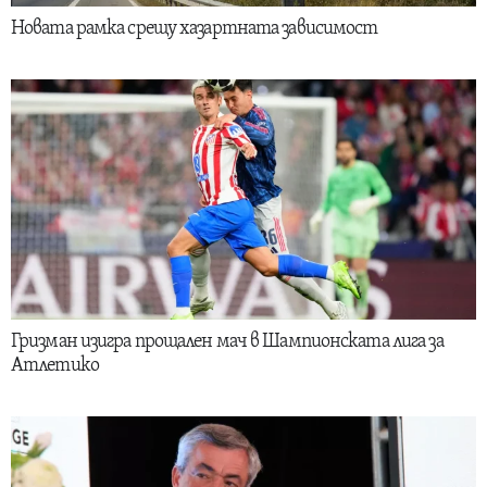
Новата рамка срещу хазартната зависимост
Гризман изигра прощален мач в Шампионската лига за
Атлетико