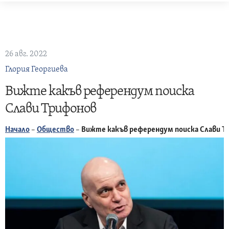
Skip
to
content
26 авг. 2022
Глория Георгиева
Вижте какъв референдум поиска
Слави Трифонов
Начало
–
Общество
–
Вижте какъв референдум поиска Слави Т