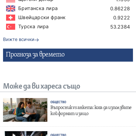
Британска лира
0.86228
Швейцарски франк
0.9222
Турска лира
53.2384
Вижте всички
Прогнозa за времето
Може да ви хареса също
ОБЩЕСТВО
Въпросник vs анкета: кога да използвате
кой формат и защо
ОБЩЕСТВО