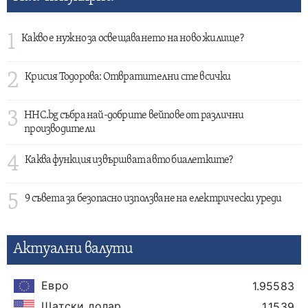
1
Какво е нужно за освещаването на ново жилище?
2
Крисия Тодорова: Отвратителни сте всички
3
HHC.bg събра най-добрите вейпове от различни
производители
4
Каква функция извършват авто биалетките?
5
9 съвета за безопасно използване на електрически уреди
Актуални валути
Евро
1.95583
Щатски долар
1.1539