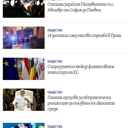
Оптимизирайте Пътуването си с
Автобус от София до Плевен
ОБЩЕСТВО
14 загинали след масова стрелба в Прага
ОБЩЕСТВО
Споразумение между финансовите
министри на ЕС
ОБЩЕСТВО
Папата призова за обединение на
религиите за опазване на околната
среда
ОБЩЕСТВО