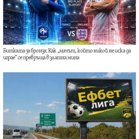
Битката за бронза: Как „мачът, който никой не иска да
играе“ се превръща в златна мина