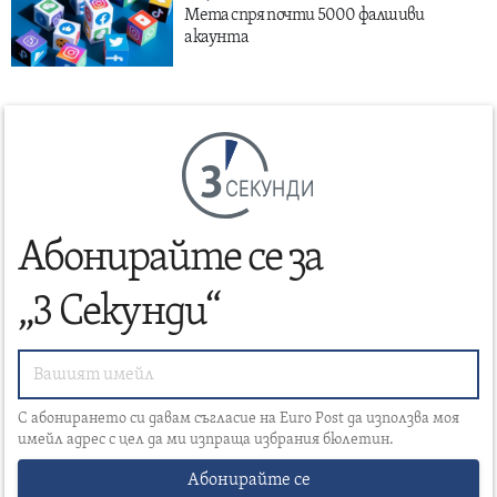
Мета спря почти 5000 фалшиви
акаунта
СЕКУНДИ
Абонирайте се за
„3 Секунди“
С абонирането си давам съгласие на Euro Post да използва моя
имейл адрес с цел да ми изпраща избрания бюлетин.
Абонирайте се