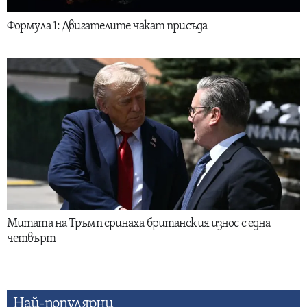
Формула 1: Двигателите чакат присъда
Митата на Тръмп сринаха британския износ с една
четвърт
Най-популярни