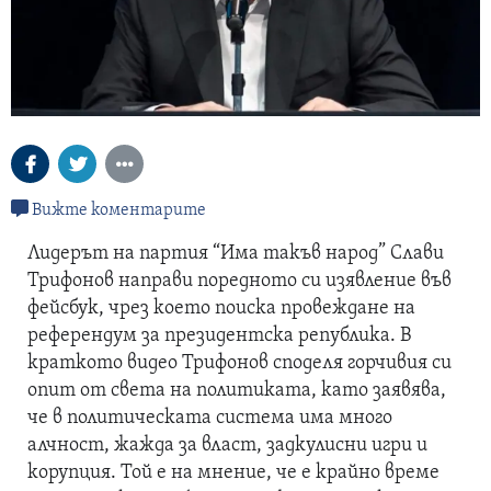
Вижте коментарите
Лидерът на партия “Има такъв народ” Слави
Трифонов направи поредното си изявление във
фейсбук, чрез което поиска провеждане на
референдум за президентска република. В
краткото видео Трифонов споделя горчивия си
опит от света на политиката, като заявява,
че в политическата система има много
алчност, жажда за власт, задкулисни игри и
корупция. Той е на мнение, че е крайно време