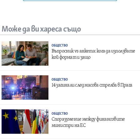
Може да ви хареса също
ОБЩЕСТВО
Въпросник vs анкета: кога да използвате
кой формат и защо
ОБЩЕСТВО
14 загинали след масова стрелба в Прага
ОБЩЕСТВО
Споразумение между финансовите
министри на ЕС