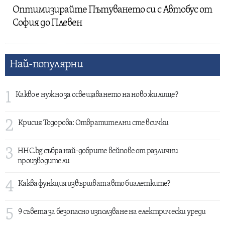
Оптимизирайте Пътуването си с Автобус от
София до Плевен
Най-популярни
1
Какво е нужно за освещаването на ново жилище?
2
Крисия Тодорова: Отвратителни сте всички
3
HHC.bg събра най-добрите вейпове от различни
производители
4
Каква функция извършват авто биалетките?
5
9 съвета за безопасно използване на електрически уреди