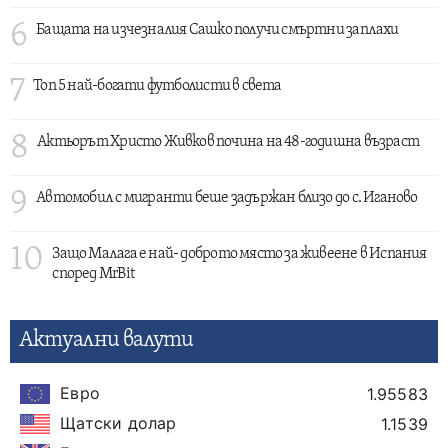
6
Бащата на изчезналия Сашко получи смъртни заплахи
7
Топ 5 най-богати футболисти в света
8
Актьорът Христо Живков почина на 48-годишна възраст
9
Автомобил с мигранти беше задържан близо до с. Иганово
10
Защо Малага е най- доброто място за живеене в Испания
според MrBit
Актуални валути
Евро
1.95583
Щатски долар
1.1539