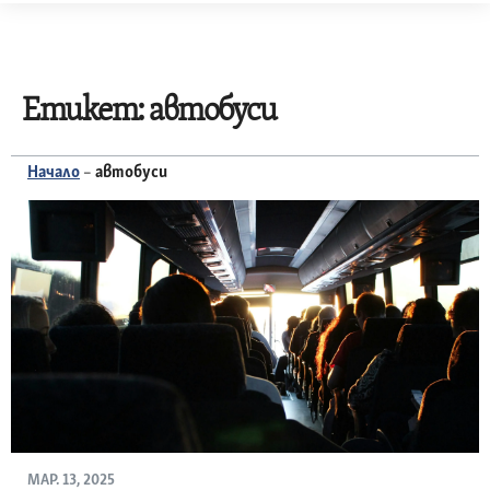
Skip
to
content
Етикет:
автобуси
Начало
–
автобуси
МАР. 13, 2025