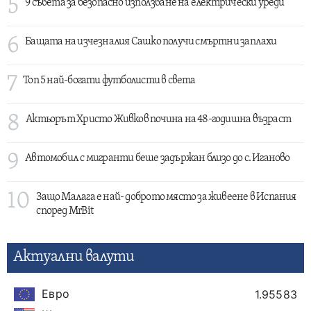
5
9 съвета за безопасно използване на електрически уреди
6
Бащата на изчезналия Сашко получи смъртни заплахи
7
Топ 5 най-богати футболисти в света
8
Актьорът Христо Живков почина на 48-годишна възраст
9
Автомобил с мигранти беше задържан близо до с. Иганово
10
Защо Малага е най- доброто място за живеене в Испания
според MrBit
Актуални валути
Евро
1.95583