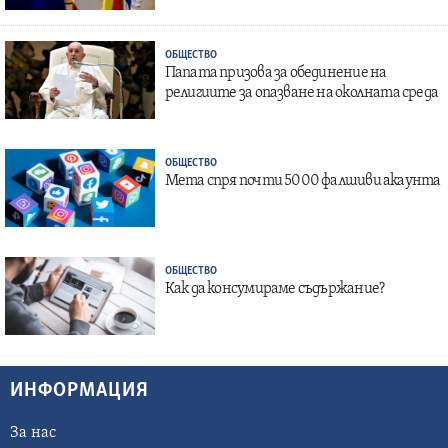
ОБЩЕСТВО
Папата призова за обединение на
религиите за опазване на околната среда
ОБЩЕСТВО
Мета спря почти 5000 фалшиви акаунта
ОБЩЕСТВО
Как да консумираме съдържание?
ИНФОРМАЦИЯ
За нас