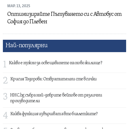
МАР. 13, 2025
Оптимизирайте Пътуването си с Автобус от
София до Плевен
Най-популярни
1
Какво е нужно за освещаването на ново жилище?
2
Крисия Тодорова: Отвратителни сте всички
3
HHC.bg събра най-добрите вейпове от различни
производители
4
Каква функция извършват авто биалетките?