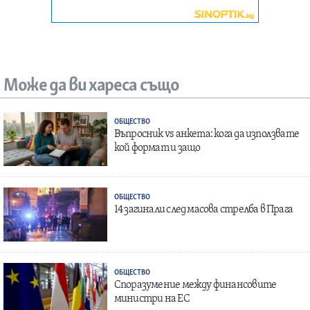
Може да ви хареса също
ОБЩЕСТВО
Въпросник vs анкета: кога да използвате
кой формат и защо
ОБЩЕСТВО
14 загинали след масова стрелба в Прага
ОБЩЕСТВО
Споразумение между финансовите
министри на ЕС