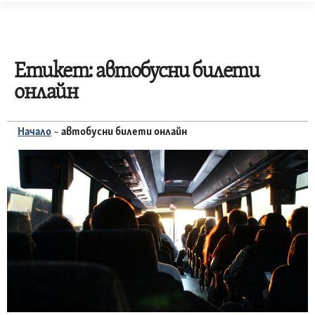
Skip
to
content
Етикет:
автобусни билети
онлайн
Начало
–
автобусни билети онлайн