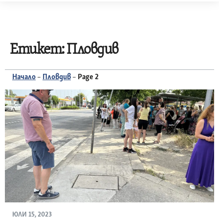
Skip
to
content
Етикет:
Пловдив
Начало
–
Пловдив
–
Page 2
ЮЛИ 15, 2023