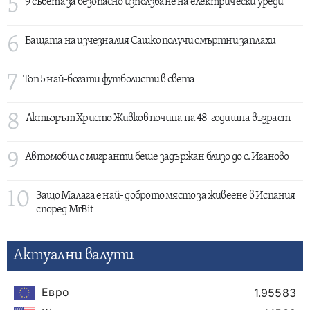
5
9 съвета за безопасно използване на електрически уреди
6
Бащата на изчезналия Сашко получи смъртни заплахи
7
Топ 5 най-богати футболисти в света
8
Актьорът Христо Живков почина на 48-годишна възраст
9
Автомобил с мигранти беше задържан близо до с. Иганово
10
Защо Малага е най- доброто място за живеене в Испания
според MrBit
Актуални валути
Евро
1.95583