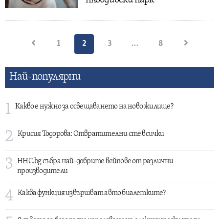
пловдивски парк
Разделяне
1
2
3
…
8
на
публикациите
Най-популярни
на
страници
1
Какво е нужно за освещаването на ново жилище?
2
Крисия Тодорова: Отвратителни сте всички
3
HHC.bg събра най-добрите вейпове от различни
производители
4
Каква функция извършват авто биалетките?