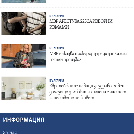
БЪЛГАРИЯ
МВР АРЕСТУВА 225 ЗА ИЗБОРНИ
ИЗМАМИ
БЪЛГАРИЯ
МВР наказва прокурор заради заплахи и
пътен произвол
БЪЛГАРИЯ
Европейските навици за здравословен
дом: защо дълбоката хигиена е част от
качеството на живот
ИНФОРМАЦИЯ
За нас