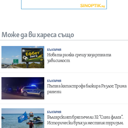
Може да ви хареса също
БЪЛГАРИЯ
Новата рамка срещу хазартната
зависимост
БЪЛГАРИЯ
Пътна катастрофа блокира Разлог: Трима
ранени
БЪЛГАРИЯ
Българският бряг печели 32 “Сини флага”.
Исторически връх за местния туризъм.