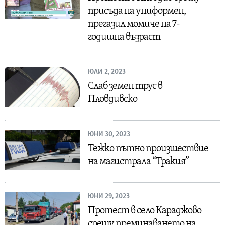
присъда на униформен,
прегазил момиче на 7-
годишна възраст
ЮЛИ 2, 2023
Слаб земен трус в
Пловдивско
ЮНИ 30, 2023
Тежко пътно произшествие
на магистрала “Тракия”
ЮНИ 29, 2023
Протест в село Караджово
срещу преминаването на