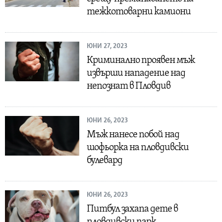
тежкотоварни камиони
ЮНИ 27, 2023
Криминално проявен мъж
извърши нападение над
непознат в Пловдив
ЮНИ 26, 2023
Мъж нанесе побой над
шофьорка на пловдивски
булевард
ЮНИ 26, 2023
Питбул захапа дете в