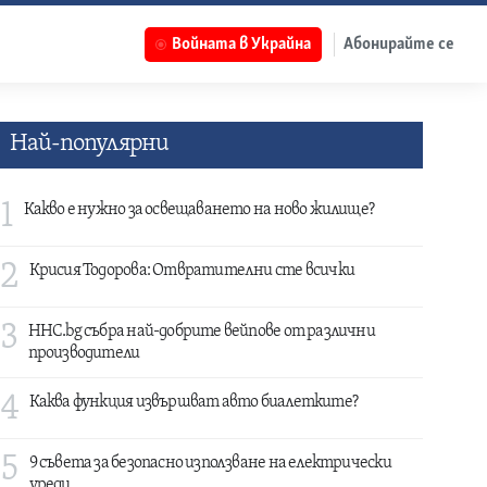
Войната в Украйна
Абонирайте се
Най-популярни
1
Какво е нужно за освещаването на ново жилище?
2
Крисия Тодорова: Отвратителни сте всички
3
HHC.bg събра най-добрите вейпове от различни
производители
4
Каква функция извършват авто биалетките?
5
9 съвета за безопасно използване на електрически
уреди