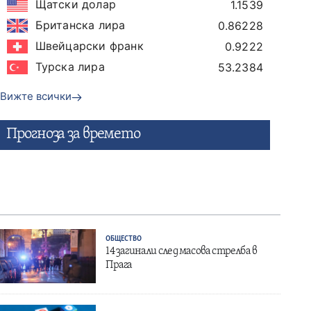
Щатски долар
1.1539
Британска лира
0.86228
Швейцарски франк
0.9222
Турска лира
53.2384
Вижте всички
Прогнозa за времето
ОБЩЕСТВО
14 загинали след масова стрелба в
Прага