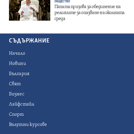
ОБЩЕСТВО
Папата призова за обединение на
религиите за опазване на околната
среда
СЪДЪРЖАНИЕ
Начало
Новини
България
Свят
Бизнес
Лайфстайл
Спорт
Валутни курсове