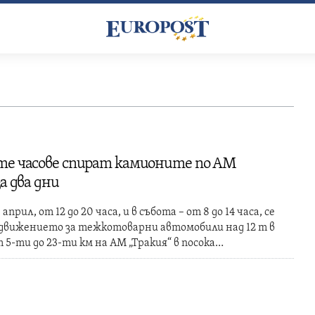
те часове спират камионите по АМ
за два дни
 април, от 12 до 20 часа, и в събота – от 8 до 14 часа, се
 движението за тежкотоварни автомобили над 12 т в
 5-ти до 23-ти км на АМ „Тракия“ в посока…