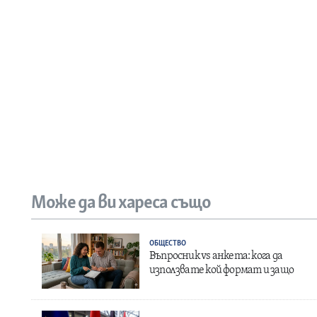
Може да ви хареса също
ОБЩЕСТВО
Въпросник vs анкета: кога да
използвате кой формат и защо