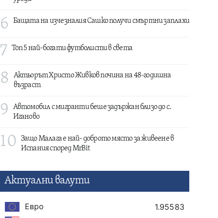
6
Бащата на изчезналия Сашко получи смъртни заплахи
7
Топ 5 най-богати футболисти в света
8
Актьорът Христо Живков почина на 48-годишна
възраст
9
Автомобил с мигранти беше задържан близо до с.
Иганово
10
Защо Малага е най- доброто място за живеене в
Испания според MrBit
Актуални валути
Евро
1.95583