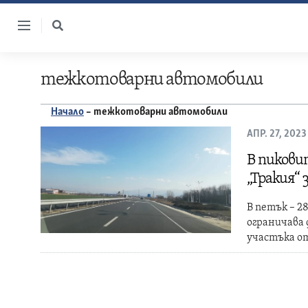
Skip
to
content
тежкотоварни автомобили
Начало
–
тежкотоварни автомобили
АПР. 27, 2023
В пикови
„Тракия“ 
В петък – 28
ограничава
участъка от