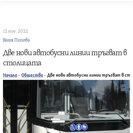
Skip
to
content
12 ное. 2022
Ваня Попова
Две нови автобусни линии тръгват в
столицата
Начало
–
Общество
–
Две нови автобусни линии тръгват в ст