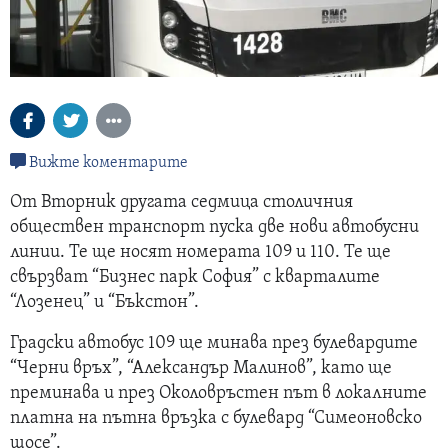
Вижте коментарите
От Вторник другата седмица столичния
обществен транспорт пуска две нови автобусни
линии. Те ще носят номерата 109 и 110. Те ще
свързват “Бизнес парк София” с кварталите
“Лозенец” и “Бъкстон”.
Градски автобус 109 ще минава през булевардите
“Черни връх”, “Александър Малинов”, като ще
преминава и през Околовръстен път в локалните
платна на пътна връзка с булевард “Симеоновско
шосе”.