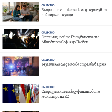
ОБЩЕСТВО
Въпросник vs анкета: кога да използвате
кой формат и защо
ОБЩЕСТВО
Оптимизирайте Пътуването си с
Автобус от София до Плевен
ОБЩЕСТВО
14 загинали след масова стрелба в Прага
ОБЩЕСТВО
Споразумение между финансовите
министри на ЕС