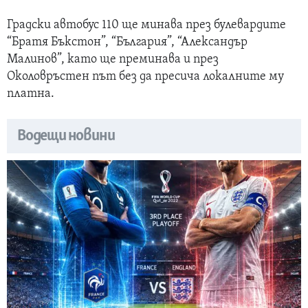
Градски автобус 110 ще минава през булевардите
“Братя Бъкстон”, “България”, “Александър
Малинов”, като ще преминава и през
Околовръстен път без да пресича локалните му
платна.
Водещи новини