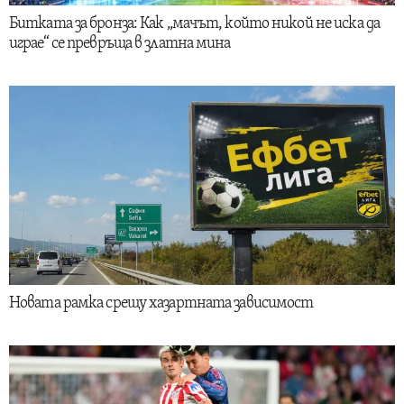
Битката за бронза: Как „мачът, който никой не иска да
играе“ се превръща в златна мина
Новата рамка срещу хазартната зависимост