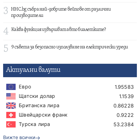
3
HHC.bg събра най-добрите вейпове от различни
производители
4
Каква функция извършват авто биалетките?
5
9 съвета за безопасно използване на електрически уреди
Актуални валути
Евро
1.95583
Щатски долар
1.1539
Британска лира
0.86228
Швейцарски франк
0.9222
Турска лира
53.2384
Вижте всички