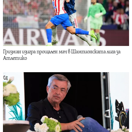
Гризман изигра прощален мач в Шампионската лига за
Атлетико