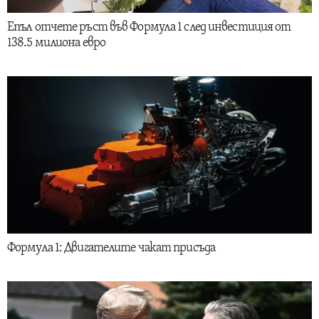
Епъл отчете ръст във Формула 1 след инвестиция от
138.5 милиона евро
Формула 1: Двигателите чакат присъда