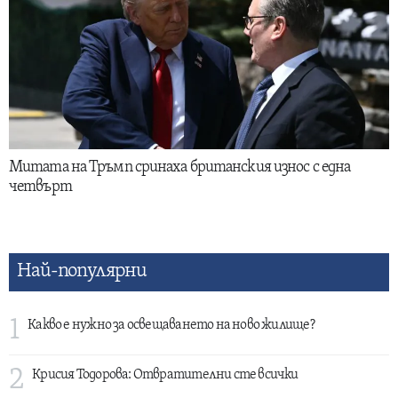
Митата на Тръмп сринаха британския износ с една
четвърт
Най-популярни
1
Какво е нужно за освещаването на ново жилище?
2
Крисия Тодорова: Отвратителни сте всички