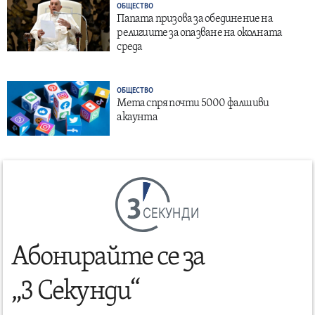
ОБЩЕСТВО
Папата призова за обединение на
религиите за опазване на околната
среда
ОБЩЕСТВО
Мета спря почти 5000 фалшиви
акаунта
СЕКУНДИ
Абонирайте се за
„3 Секунди“