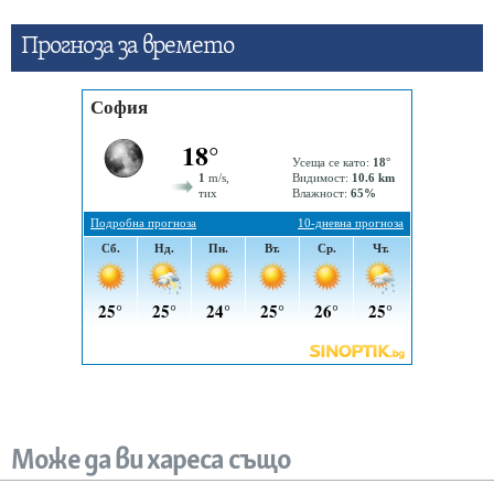
Прогнозa за времето
Може да ви хареса също