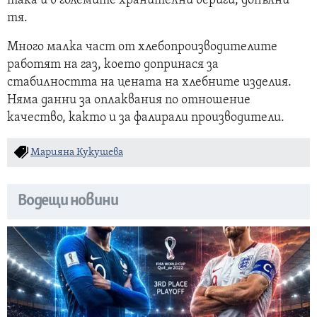
така и в големите хранителни вериги, допълни
тя.
Много малка част от хлебопроизводителите
работят на газ, което допринася за
стабилността на цената на хлебните изделия.
Няма данни за оплаквания по отношение
качество, както и за фалирали производители.
Марияна Кукушева
Водещи новини