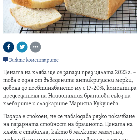
Вижте коментарите
Цената на хляба ще се запази през цялата 2023 г. –
това е една от въведените антикризисни мерки,
довела до поевтиняването му с 17-20%, коментира
председателя на Националния браншови съюз на
хлебарите и сладкарите Марияна Кукушева.
Пазара е спокоен, не се наблюдава рязко покачване
на пазарната стойност на брашното. Цената на
хляба е стабилна, както в малките магазини,