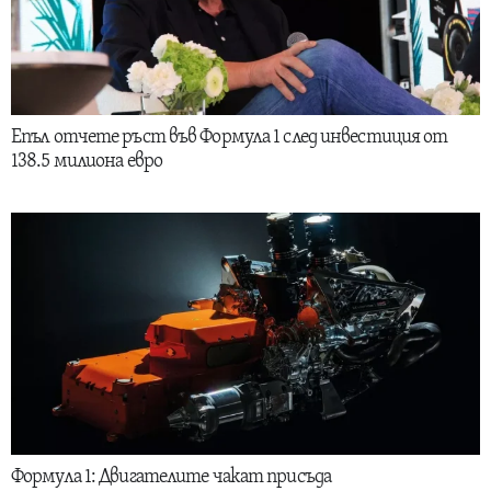
Епъл отчете ръст във Формула 1 след инвестиция от
138.5 милиона евро
Формула 1: Двигателите чакат присъда