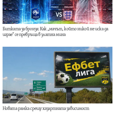
Битката за бронза: Как „мачът, който никой не иска да
играе“ се превръща в златна мина
Новата рамка срещу хазартната зависимост