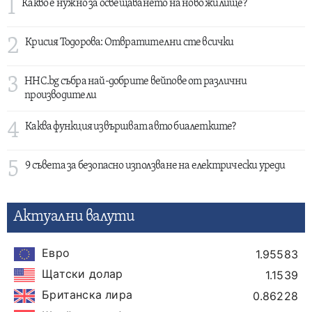
1
Какво е нужно за освещаването на ново жилище?
2
Крисия Тодорова: Отвратителни сте всички
3
HHC.bg събра най-добрите вейпове от различни
производители
4
Каква функция извършват авто биалетките?
5
9 съвета за безопасно използване на електрически уреди
Актуални валути
Евро
1.95583
Щатски долар
1.1539
Британска лира
0.86228