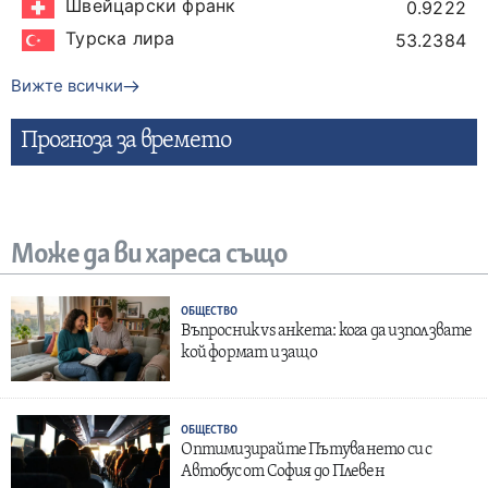
Швейцарски франк
0.9222
Турска лира
53.2384
Вижте всички
Прогнозa за времето
Може да ви хареса също
ОБЩЕСТВО
Въпросник vs анкета: кога да използвате
кой формат и защо
ОБЩЕСТВО
Оптимизирайте Пътуването си с
Автобус от София до Плевен