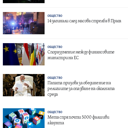
ОБЩЕСТВО
14 загинали след масова стрелба в Прага
ОБЩЕСТВО
Споразумение между финансовите
министри на ЕС
ОБЩЕСТВО
Папата призова за обединение на
религиите за опазване на околната
среда
ОБЩЕСТВО
Мета спря почти 5000 фалшиви
акаунта