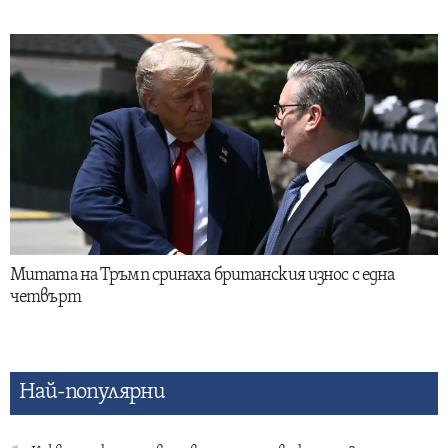
Митата на Тръмп сринаха британския износ с една
четвърт
Най-популярни