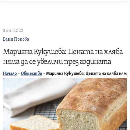
Skip
to
content
3 ян. 2023
Ваня Попова
Марияна Кукушева: Цената на хляба
няма да се увеличи през годината
Начало
–
Общество
–
Марияна Кукушева: Цената на хляба няма 