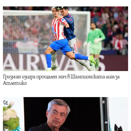
Гризман изигра прощален мач в Шампионската лига за
Атлетико