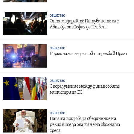
ОБЩЕСТВО
Оптимизирайте Пътуването си с
Автобус от София до Плевен
ОБЩЕСТВО
14 загинали след масова стрелба в Прага
ОБЩЕСТВО
Споразумение между финансовите
министри на ЕС
ОБЩЕСТВО
Папата призова за обединение на
религиите за опазване на околната
среда