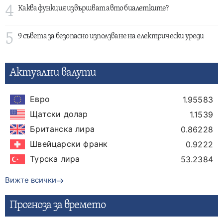
4
Каква функция извършват авто биалетките?
5
9 съвета за безопасно използване на електрически уреди
Актуални валути
Евро
1.95583
Щатски долар
1.1539
Британска лира
0.86228
Швейцарски франк
0.9222
Турска лира
53.2384
Вижте всички
Прогнозa за времето