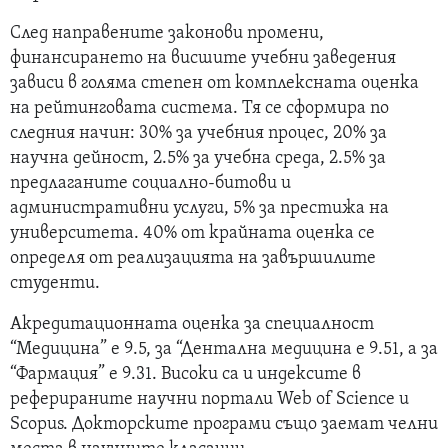
След направените законови промени,
финансирането на висшите учебни заведения
зависи в голяма степен от комплексната оценка
на рейтинговата система. Тя се сформира по
следния начин: 30% за учебния процес, 20% за
научна дейност, 2.5% за учебна среда, 2.5% за
предлаганите социално-битови и
административни услуги, 5% за престижа на
университета. 40% от крайната оценка се
определя от реализацията на завършилите
студенти.
Акредитационната оценка за специалност
“Медицина” е 9.5, за “Дентална медицина е 9.51, а за
“Фармация” е 9.31. Високи са и индексите в
реферираните научни портали Web of Science и
Scopus. Докторските програми също заемат челни