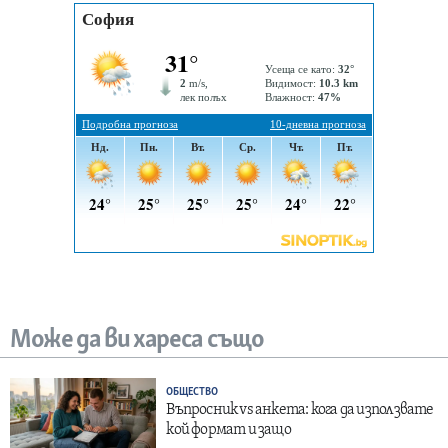
Може да ви хареса също
ОБЩЕСТВО
Въпросник vs анкета: кога да използвате
кой формат и защо