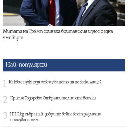
Митата на Тръмп сринаха британския износ с една
четвърт
Най-популярни
1
Какво е нужно за освещаването на ново жилище?
2
Крисия Тодорова: Отвратителни сте всички
3
HHC.bg събра най-добрите вейпове от различни
производители