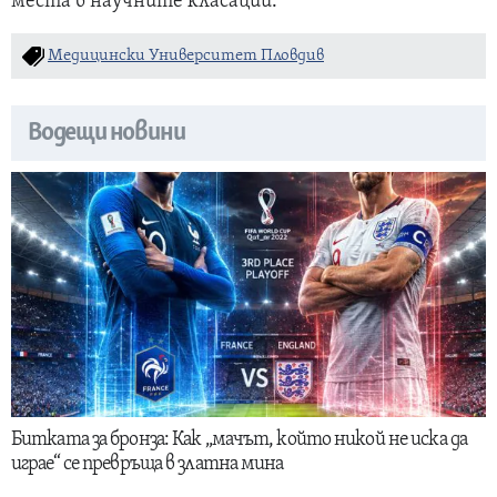
места в научните класации.
Медицински Университет Пловдив
Водещи новини
Битката за бронза: Как „мачът, който никой не иска да
играе“ се превръща в златна мина