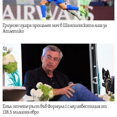
Гризман изигра прощален мач в Шампионската лига за
Атлетико
Епъл отчете ръст във Формула 1 след инвестиция от
138.5 милиона евро