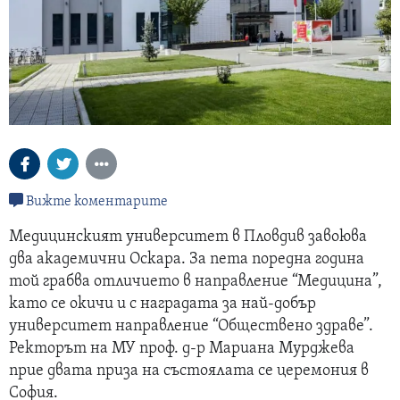
Вижте коментарите
Медицинският университет в Пловдив завоюва
два академични Оскара. За пета поредна година
той грабва отличието в направление “Медицина”,
като се окичи и с наградата за най-добър
университет направление “Обществено здраве”.
Ректорът на МУ проф. д-р Мариана Мурджева
прие двата приза на състоялата се церемония в
София.