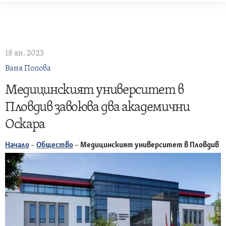
Skip
to
content
18 ян. 2023
Ваня Попова
Медицинският университет в
Пловдив завоюва два академични
Оскара
Начало
–
Общество
–
Медицинският университет в Пловдив за