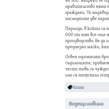
44 500. Въпреки че 
правителство няма н
граждани. Те надхвъ
последните две годин
Периода, в който са 
000 от тях все още н
производство. Бе да 
предпазни маски, кат
Освен огромният бро
съдилищата, проблем
често това са чуждес
или са напуснали ост
Кипър
Водещи новини