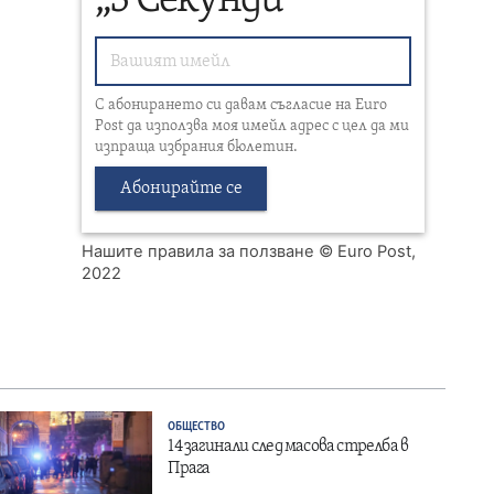
„3 Секунди“
С абонирането си давам съгласие на Euro
Post да използва моя имейл адрес с цел да ми
изпраща избрания бюлетин.
Абонирайте се
Нашите правила за ползване
© Euro Post,
2022
ОБЩЕСТВО
14 загинали след масова стрелба в
Прага