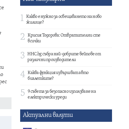
се
1
Какво е нужно за освещаването на ново
жилище?
7
2
Крисия Тодорова: Отвратителни сте
всички
3
HHC.bg събра най-добрите вейпове от
различни производители
ни
4
Каква функция извършват авто
то
биалетките?
рес
5
9 съвета за безопасно използване на
електрически уреди
Актуални валути