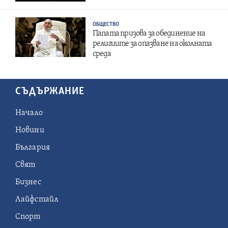
ОБЩЕСТВО
Папата призова за обединение на
религиите за опазване на околната
среда
СЪДЪРЖАНИЕ
Начало
Новини
България
Свят
Бизнес
Лайфстайл
Спорт