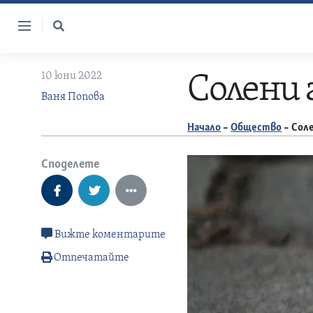
Skip
to
content
10 юни 2022
Солени 
Ваня Попова
Начало
–
Общество
–
Соле
Споделете
Вижте коментарите
Отпечатайте