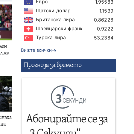
Евро
1.95583
Щатски долар
1.1539
Британска лира
0.86228
Швейцарски франк
0.9222
Турска лира
53.2384
лен
Вижте всички
лига
Прогнозa за времето
СЕКУНДИ
Абонирайте се за
инаха
дна