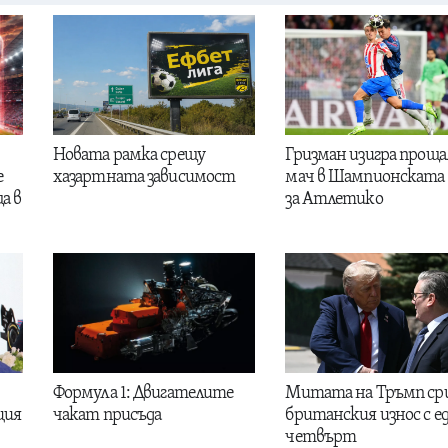
Новата рамка срещу
Гризман изигра проща
е
хазартната зависимост
мач в Шампионската 
а в
за Атлетико
Формула 1: Двигателите
Митата на Тръмп ср
ция
чакат присъда
британския износ с е
четвърт