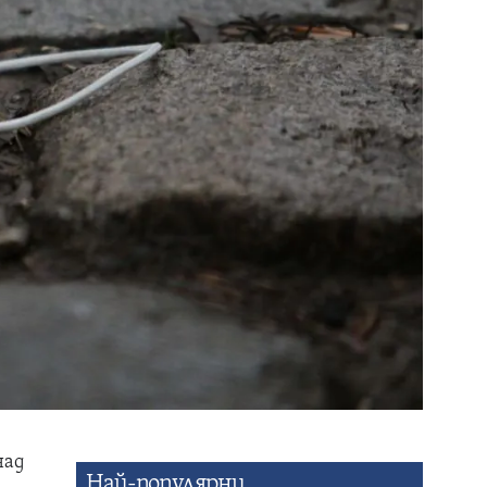
над
Най-популярни