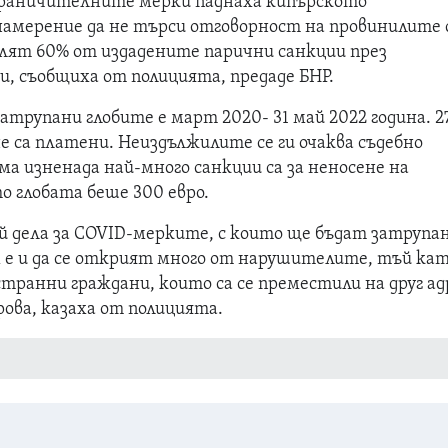
ограничителните мерки паднаха кипърското
амерение да не търси отговорност на провинилите 
рлят 60% от издадените парични санкции през
и, съобщиха от полицията, предаде БНР.
натрупани глобите е март 2020- 31 май 2022 година. 2
е са платени. Неиздължилите се ги очаква съдебно
има изненада най-много санкции са за неносене на
о глобата беше 300 евро.
й дела за COVID-мерките, с които ще бъдат затрупа
 е и да се открият много от нарушителите, тъй ка
транни граждани, които са се преместили на друг ад
рова, казаха от полицията.