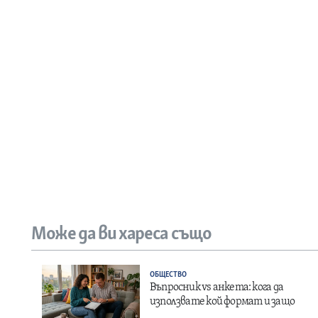
Може да ви хареса също
ОБЩЕСТВО
Въпросник vs анкета: кога да
използвате кой формат и защо