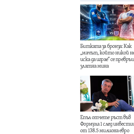
Битката за бронза: Как
„мачът, който никой н
иска да играе“ се превръщ
златна мина
Епъл отчете ръст във
Формула 1 след инвести
от 138.5 милиона евро