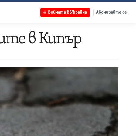
Войната в Украйна
Абонирайте се
ите в Кипър